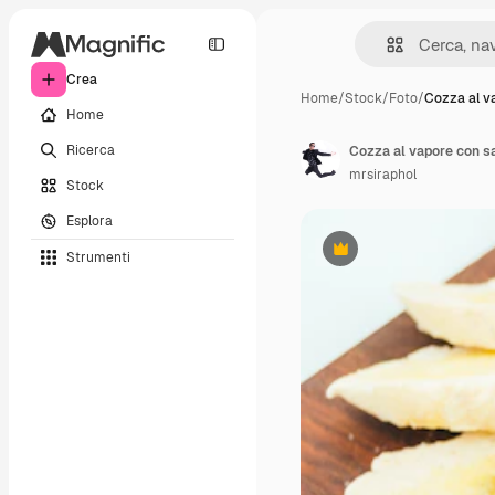
Crea
Home
/
Stock
/
Foto
/
Cozza al v
Home
Ricerca
Cozza al vapore con sa
mrsiraphol
Stock
Esplora
Strumenti
Premium