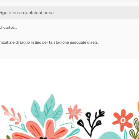
i cartoli…
Creazione di cartoline natalizie di taglio in lino per la stagione pasquale disegno retro pastello allegro