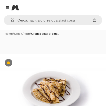
Magnific
Close menu
Cerca 
Home
/
Stock
/
Foto
/
Crepes dolci al cioc…
Premium