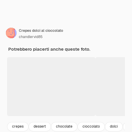
Crepes dolci al cioccolato
chandlervid85
Potrebbero piacerti anche queste foto.
crepes
dessert
chocolate
cioccolato
dolci
sw