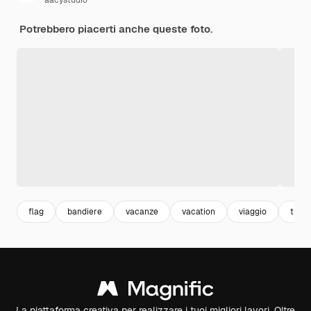
aacystudio
Potrebbero piacerti anche queste foto.
flag
bandiere
vacanze
vacation
viaggio
turi
La piattaforma creativa per realizzare i tuoi migliori lavori. Oltre