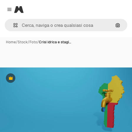
Magnific
Close menu
Cerca 
Home
/
Stock
/
Foto
/
Crisi idrica e stagi…
Premium