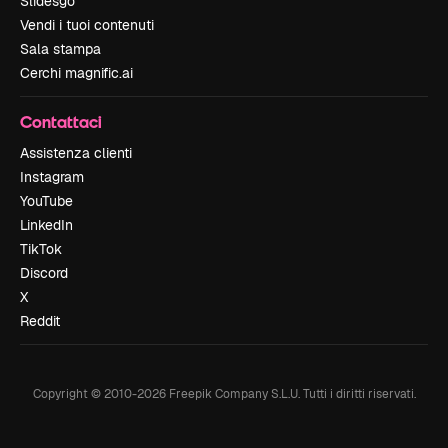
Slidesgo
Vendi i tuoi contenuti
Sala stampa
Cerchi magnific.ai
Contattaci
Assistenza clienti
Instagram
YouTube
LinkedIn
TikTok
Discord
X
Reddit
Copyright © 2010-
2026
Freepik Company S.L.U.
Tutti i diritti riservati
.