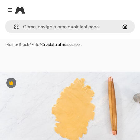
Magnific
Close menu
Cerca 
Home
/
Stock
/
Foto
/
Crostata al mascarpo…
Premium