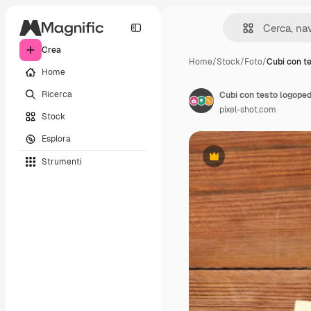
Crea
Home
/
Stock
/
Foto
/
Cubi con t
Home
Ricerca
Cubi con testo logoped
pixel-shot.com
Stock
Esplora
Strumenti
Premium