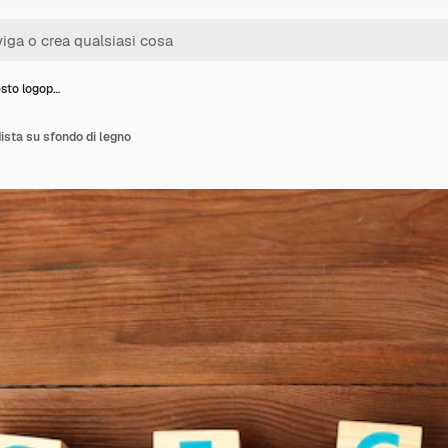
esto logop…
ista su sfondo di legno