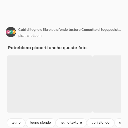
Cubi di legno e libro su sfondo texture Concetto di logopedista infantile
pixel-shot.com
Potrebbero piacerti anche queste foto.
legno
legno sfondo
legno texture
libri sfondo
giocat