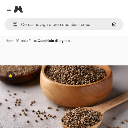
Magnific
Close menu
Cerca 
Home
/
Stock
/
Foto
/
Cucchiaio di legno e…
Premium