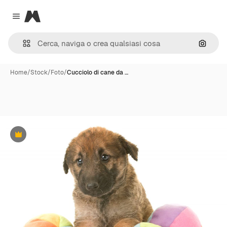
Magnific
Close menu
Cerca 
Home
/
Stock
/
Foto
/
Cucciolo di cane da …
Premium