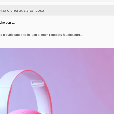
nche con s…
Cuffie bianche con sfera e audiocassetta in luce al neon rossoblu Musica surreale minimalista ancora in vita