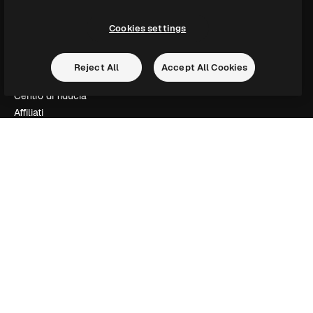
Assistenza
Termini e condizioni
Cookies settings
Politica sulla privacy
Originali
New
Reject All
Accept All Cookies
Politica dei cookie
Centro di fiducia
Affiliati
Aziende
Azienda
Prezzi
Chi siamo
Recensioni
Lavora con noi
Cerca tendenze
Blog
Eventi
Slidesgo