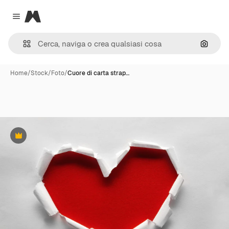
Magnific
Close menu
Cerca 
Home
/
Stock
/
Foto
/
Cuore di carta strap…
Premium