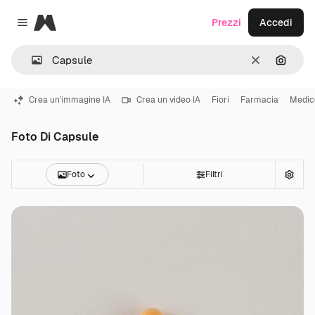
Magnific
Prezzi
Accedi
Close menu
Cancella
Cerca 
Crea un'immagine IA
Crea un video IA
Fiori
Farmacia
Medic
Foto Di Capsule
Foto
Filtri