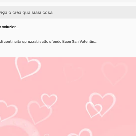
a soluzion…
Cuori senza soluzione di continuità spruzzati sullo sfondo Buon San Valentino Decorazione Seamless Pattern