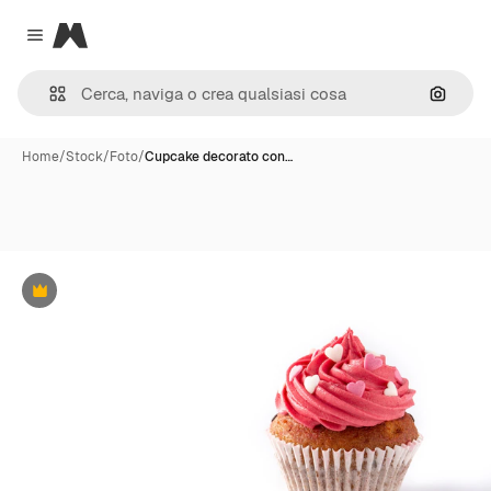
Magnific
Close menu
Cerca 
Home
/
Stock
/
Foto
/
Cupcake decorato con…
Premium