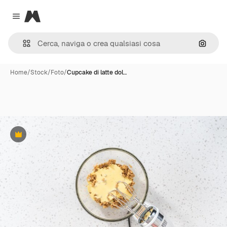
Magnific
Close menu
Cerca 
Home
/
Stock
/
Foto
/
Cupcake di latte dol…
Premium