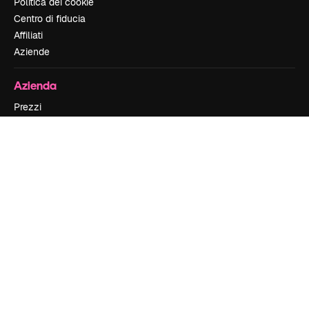
Politica dei cookie
Centro di fiducia
Affiliati
Aziende
Azienda
Prezzi
Chi siamo
Recensioni
Lavora con noi
Cerca tendenze
Blog
Eventi
Slidesgo
Vendi i tuoi contenuti
Sala stampa
Cerchi magnific.ai
Contattaci