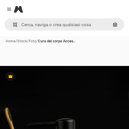
Magnific
Close menu
Cerca 
Home
/
Stock
/
Foto
/
Cura del corpo Acces…
Premium