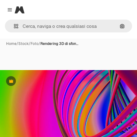
Magnific
Close menu
Cerca 
Home
/
Stock
/
Foto
/
Rendering 3D di sfon…
Premium