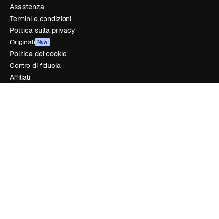
Assistenza
Termini e condizioni
Politica sulla privacy
Originali
New
Politica dei cookie
Centro di fiducia
Affiliati
Aziende
Azienda
Prezzi
Chi siamo
Recensioni
Lavora con noi
Cerca tendenze
Blog
Eventi
Slidesgo