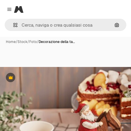
Magnific
Close menu
Cerca 
Home
/
Stock
/
Foto
/
Decorazione della ta…
Premium