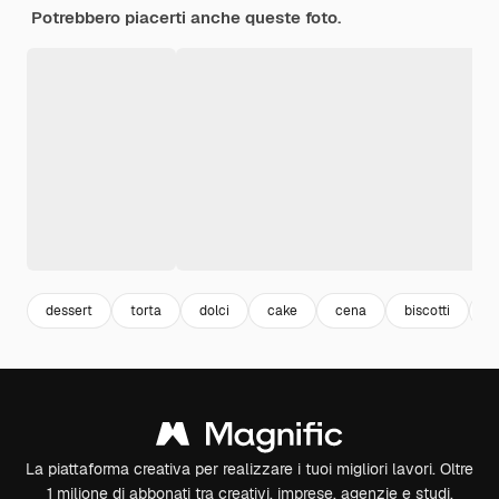
Potrebbero piacerti anche queste foto.
dessert
torta
dolci
cake
cena
biscotti
p
La piattaforma creativa per realizzare i tuoi migliori lavori. Oltre
1 milione di abbonati tra creativi, imprese, agenzie e studi.