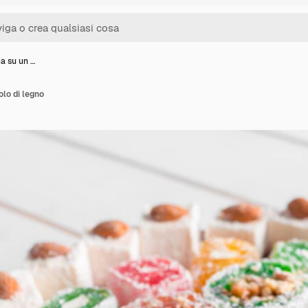
ca su un …
olo di legno