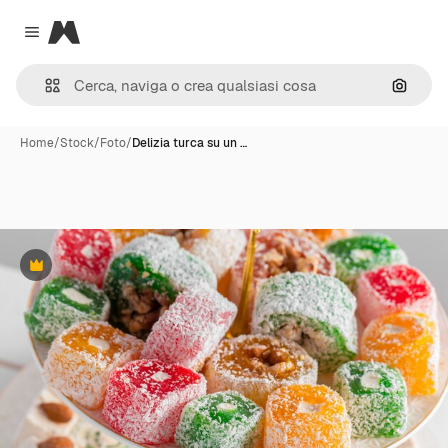
Magnific
Close menu
Cerca 
Home
/
Stock
/
Foto
/
Delizia turca su un …
Premium