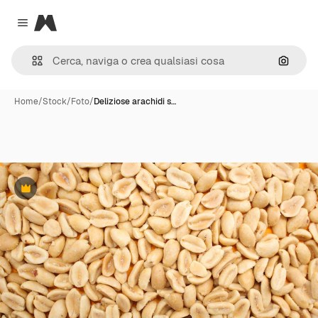
Magnific
Close menu
Cerca 
Home
/
Stock
/
Foto
/
Deliziose arachidi s…
Premium