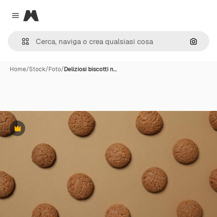
Magnific
Close menu
Cerca 
Home
/
Stock
/
Foto
/
Deliziosi biscotti n…
Premium