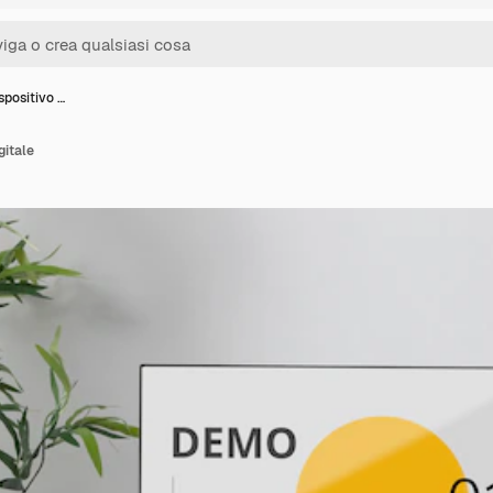
spositivo …
gitale