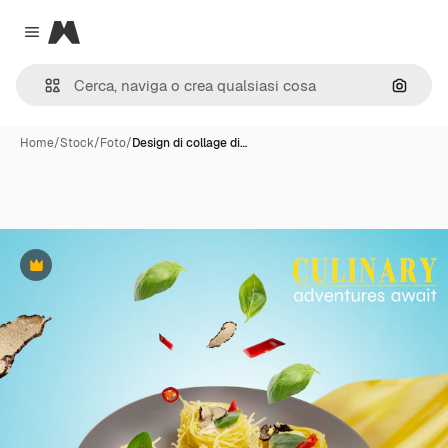
Magnific
Close menu
Cerca 
Home
/
Stock
/
Foto
/
Design di collage di…
Premium