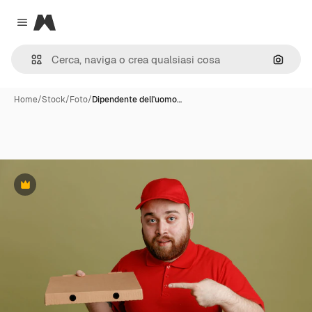
Magnific
Close menu
Cerca 
Home
/
Stock
/
Foto
/
Dipendente dell'uomo…
Premium