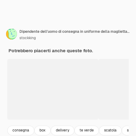
Dipendente dell'uomo di consegna in uniforme della maglietta vuota con cappuccio rosso che tiene la scatola della pizza che punta con il dito indice su di esso sorridente fiducioso in piedi su sfondo verde
stockking
Potrebbero piacerti anche queste foto.
consegna
box
delivery
te verde
scatola
sfon