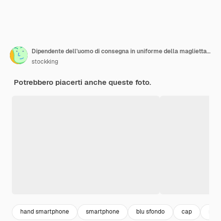
Dipendente dell'uomo di consegna in uniforme della maglietta vuota del cappuccio rosso che parla sul telefono cellulare che sembra confuso con la mano sulla sua testa per errore che si leva in piedi sopra fondo blu
stockking
Potrebbero piacerti anche queste foto.
hand smartphone
smartphone
blu sfondo
cap
ross