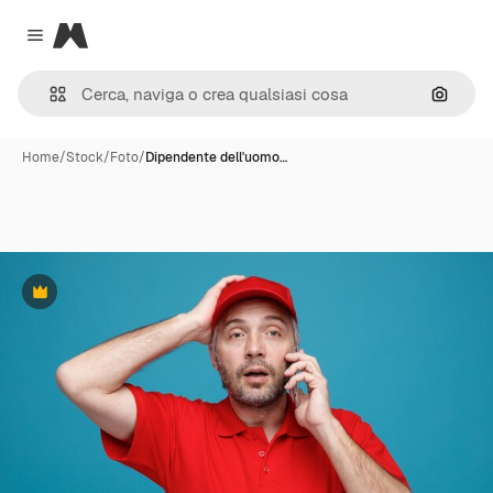
Magnific
Close menu
Cerca 
Home
/
Stock
/
Foto
/
Dipendente dell'uomo…
Premium