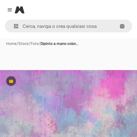
Magnific
Close menu
Cerca 
Home
/
Stock
/
Foto
/
Dipinto a mano color…
Premium