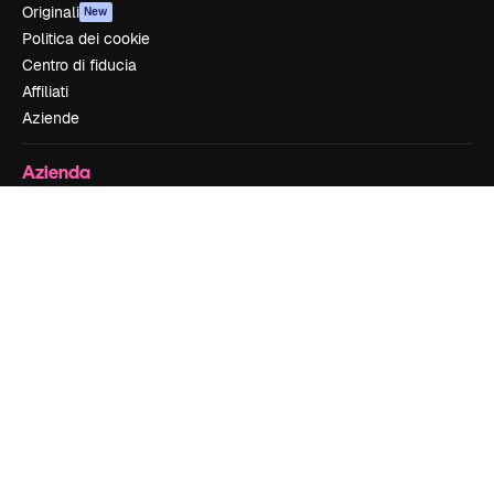
Originali
New
Politica dei cookie
Centro di fiducia
Affiliati
Aziende
Azienda
Prezzi
Chi siamo
Recensioni
Lavora con noi
Cerca tendenze
Blog
Eventi
Slidesgo
Vendi i tuoi contenuti
Sala stampa
Cerchi magnific.ai