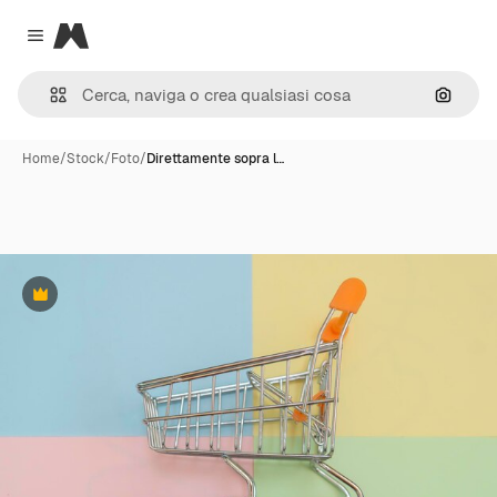
Magnific
Close menu
Cerca 
Home
/
Stock
/
Foto
/
Direttamente sopra l…
Premium