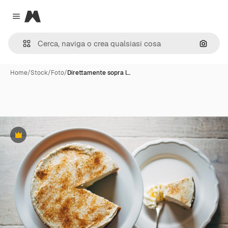
Magnific
Close menu
Cerca 
Home
/
Stock
/
Foto
/
Direttamente sopra l…
Premium