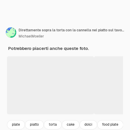
Direttamente sopra la torta con la cannella nel piatto sul tavolo
MichaelMoeller
Potrebbero piacerti anche queste foto.
plate
piatto
torta
cake
dolci
food plate
c