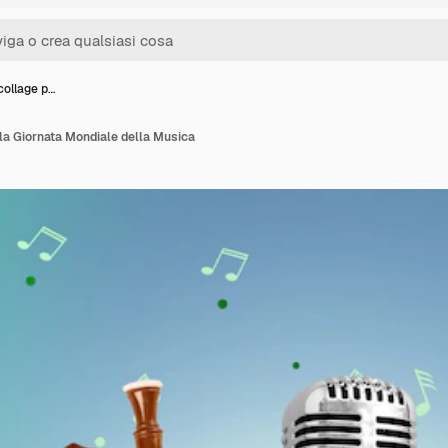
collage p…
 la Giornata Mondiale della Musica