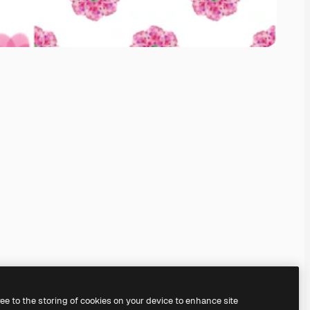
on il nostro
editor di foto
.
ree to the storing of cookies on your device to enhance site