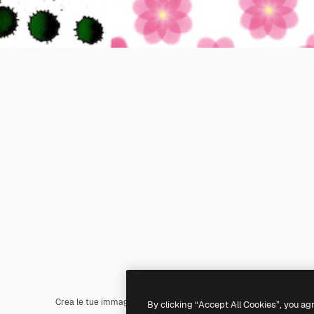
Crea le tue immagini con il
generatore di immagini
e modificale c
By clicking “Accept All Cookies”, you ag