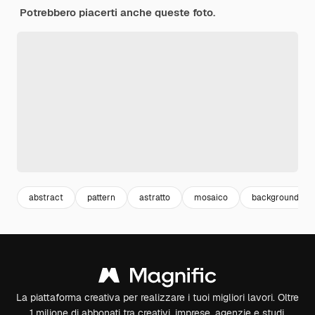
Potrebbero piacerti anche queste foto.
abstract
pattern
astratto
mosaico
background pat
La piattaforma creativa per realizzare i tuoi migliori lavori. Oltre
1 milione di abbonati tra creativi, imprese, agenzie e studi.