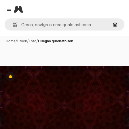
Magnific
Close menu
Cerca 
Home
/
Stock
/
Foto
/
Disegno quadrato sen…
Premium