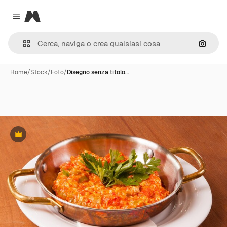
Magnific
Close menu
Cerca 
Home
/
Stock
/
Foto
/
Disegno senza titolo…
Premium