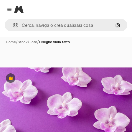
Magnific
Close menu
Cerca 
Home
/
Stock
/
Foto
/
Disegno viola fatto …
Premium