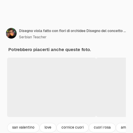
Disegno viola fatto con fiori di orchidee Disegno del concetto del giorno della donna Modern minimal flat lay
Serbian Teacher
Potrebbero piacerti anche queste foto.
san valentino
love
cornice cuori
cuori rosa
amore 