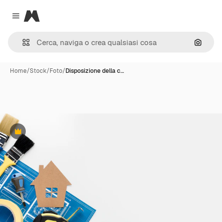
Magnific
Close menu
Cerca 
Home
/
Stock
/
Foto
/
Disposizione della c…
Premium