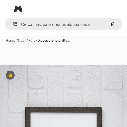
Magnific
Close menu
Cerca 
Home
/
Stock
/
Foto
/
Disposizione piatta …
Premium