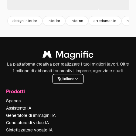
design interior
interior
interno
arredamento
home 
La piattaforma creativa per realizzare i tuoi migliori lavori. Oltre
1 milione di abbonati tra creativi, imprese, agenzie e studi.
Italiano
Prodotti
Spaces
Assistente IA
Generatore di immagini IA
Generatore di video IA
Sintetizzatore vocale IA