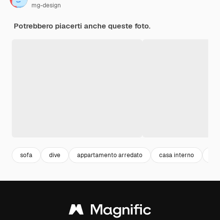
mg-design
Potrebbero piacerti anche queste foto.
sofa
dive
appartamento arredato
casa interno
hom