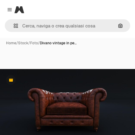
Magnific
Close menu
Cerca 
Home
/
Stock
/
Foto
/
Divano vintage in pe…
Premium