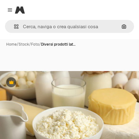
Magnific
Close menu
Cerca 
Home
/
Stock
/
Foto
/
Diversi prodotti lat…
Premium