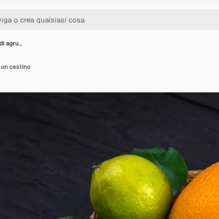
 di agru…
n un cestino