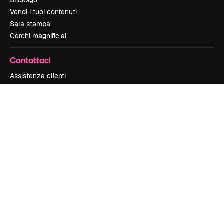
Slidesgo
Vendi i tuoi contenuti
Sala stampa
Cerchi magnific.ai
Contattaci
Assistenza clienti
Instagram
YouTube
LinkedIn
TikTok
Discord
X
Reddit
Copyright © 2010-
2026
Freepik Company S.L.U.
Tutti i diritti riservati
.