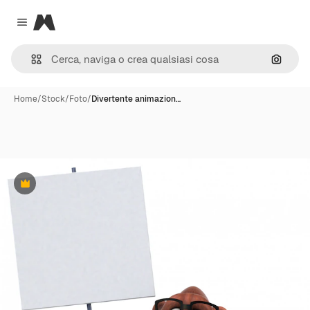
Magnific
Close menu
Cerca 
Home
/
Stock
/
Foto
/
Divertente animazion…
Premium