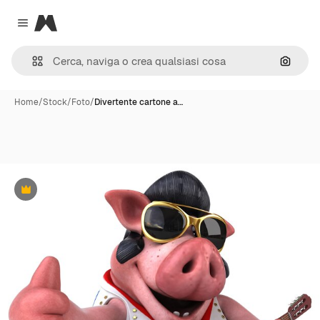
Magnific
Close menu
Cerca 
Home
/
Stock
/
Foto
/
Divertente cartone a…
Premium