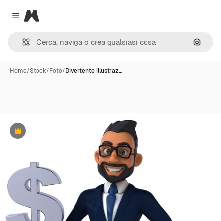
Magnific
Close menu
Cerca 
Home
/
Stock
/
Foto
/
Divertente illustraz…
Premium