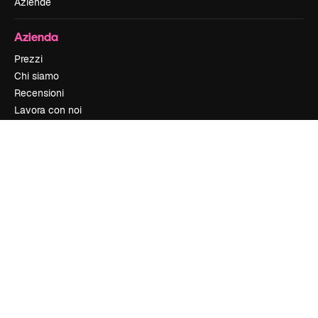
Aziende
Azienda
Prezzi
Chi siamo
Recensioni
Lavora con noi
Cerca tendenze
Blog
Eventi
Slidesgo
Vendi i tuoi contenuti
Sala stampa
Cerchi magnific.ai
Contattaci
Assistenza clienti
Instagram