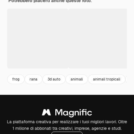
Potrebbero piacerti anche queste foto.
frog
rana
3d auto
animali
animali tropicali
a
La piattaforma creativa per realizzare i tuoi migliori lavori. Oltre
1 milione di abbonati tra creativi, imprese, agenzie e studi.