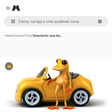
Magnific
Close menu
Cerca 
Home
/
Stock
/
Foto
/
Divertente rana illu…
Premium