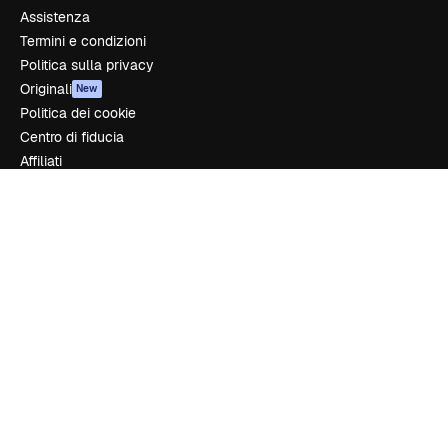
Assistenza
Termini e condizioni
Politica sulla privacy
Originali
New
Politica dei cookie
Centro di fiducia
Affiliati
Aziende
Azienda
Prezzi
Chi siamo
Recensioni
Lavora con noi
Cerca tendenze
Blog
Eventi
Slidesgo