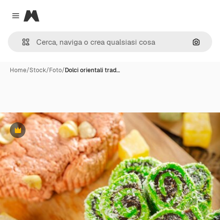
Magnific
Close menu
Cerca 
Home
/
Stock
/
Foto
/
Dolci orientali trad…
Premium