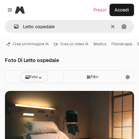
Magnific
Prezzi
Accedi
Close menu
Cancella
Cerca 
Crea un'immagine IA
Crea un video IA
Medico
Fisioterapia
Foto Di Letto ospedale
Foto
Filtri