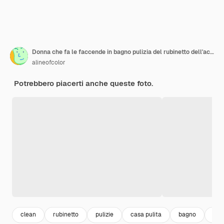
Donna che fa le faccende in bagno pulizia del rubinetto dell'acqua
alineofcolor
Potrebbero piacerti anche queste foto.
clean
rubinetto
pulizie
casa pulita
bagno
ho