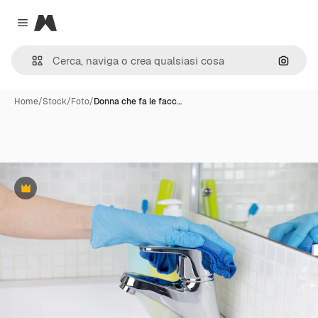
Magnific
Close menu
Cerca 
Home
/
Stock
/
Foto
/
Donna che fa le facc…
Premium