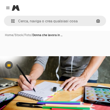
Magnific
Close menu
Cerca 
Home
/
Stock
/
Foto
/
Donna che lavora in …
Premium