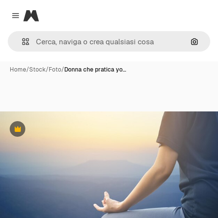
Magnific
Close menu
Cerca 
Home
/
Stock
/
Foto
/
Donna che pratica yo…
Premium