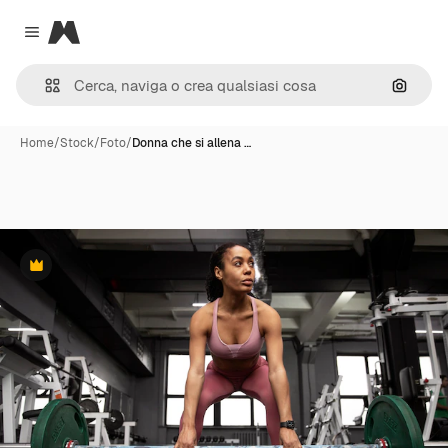
Magnific
Close menu
Cerca 
Home
/
Stock
/
Foto
/
Donna che si allena …
Premium